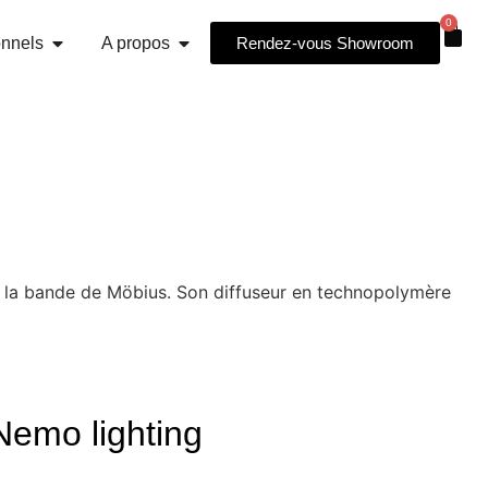
0
onnels
A propos
Rendez-vous Showroom
 la bande de Möbius. Son diffuseur en technopolymère
Nemo lighting