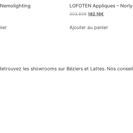
 Nemolighting
LOFOTEN Appliques – Norlys
303.60
€
182.16
€
nier
Ajouter au panier
r. Retrouvez les showrooms sur Béziers et Lattes. Nos consei