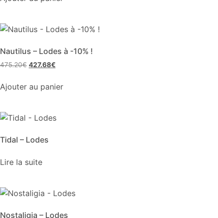
Nautilus – Lodes à -10% !
Le
Le
475.20
€
427.68
€
prix
prix
initial
actuel
Ajouter au panier
était :
est :
475.20€.
427.68€.
Tidal – Lodes
Lire la suite
Nostaligia – Lodes