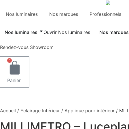
Aller
au
Nos luminaires
Nos marques
Professionnels
contenu
Nos luminaires
Ouvrir Nos luminaires
Nos marques
Rendez-vous Showroom
0
Panier
Accueil
/
Eclairage Intérieur
/
Applique pour intérieur
/ MIL
MILLIMETRO – Lucepla