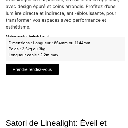
avec design épuré et coins arrondis. Profitez d’une
lumière directe et indirecte, anti-éblouissante, pour
transformer vos espaces avec performance et
esthétisme.
Marque : Linealight
Catégories :
Linea Light
Dimensions : Longueur : 864mm ou 1144mm
Poids : 2,6kg ou 3kg
Longueur cable : 2.2m max
Prendre rendez-vous
Satori de Linealight: Éveil et