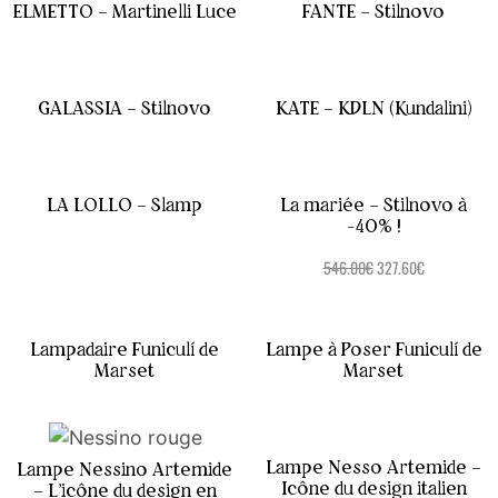
ELMETTO – Martinelli Luce
FANTE – Stilnovo
GALASSIA – Stilnovo
KATE – KDLN (Kundalini)
LA LOLLO – Slamp
La mariée – Stilnovo à
-40% !
546.00
€
327.60
€
Lampadaire Funiculí de
Lampe à Poser Funiculí de
Marset
Marset
Lampe Nesso Artemide –
Lampe Nessino Artemide
Icône du design italien
– L’icône du design en