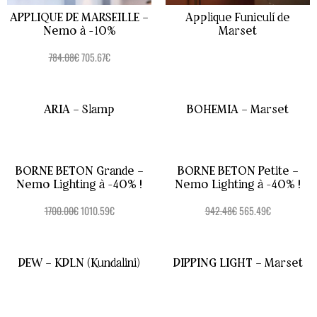
APPLIQUE DE MARSEILLE –
Applique Funiculí de
Nemo à -10%
Marset
784.08
€
705.67
€
ARIA – Slamp
BOHEMIA – Marset
BORNE BETON Grande –
BORNE BETON Petite –
Nemo Lighting à -40% !
Nemo Lighting à -40% !
1700.00
€
1010.59
€
942.48
€
565.49
€
DEW – KDLN (Kundalini)
DIPPING LIGHT – Marset