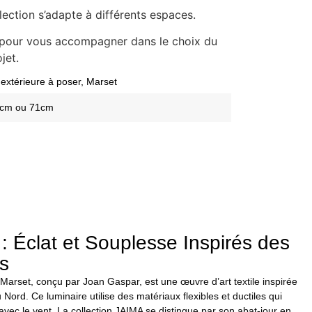
lection s’adapte à différents espaces.
n pour vous accompagner dans le choix du
jet.
extérieure à poser
,
Marset
4cm ou 71cm
: Éclat et Souplesse Inspirés des
s
arset, conçu par Joan Gaspar, est une œuvre d’art textile inspirée
Nord. Ce luminaire utilise des matériaux flexibles et ductiles qui
t avec le vent. La collection JAIMA se distingue par son abat-jour en