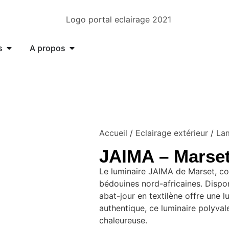
s
A propos
Accueil
/
Eclairage extérieur
/
Lam
JAIMA – Marse
Le luminaire JAIMA de Marset, co
bédouines nord-africaines. Disponi
abat-jour en textilène offre une 
authentique, ce luminaire polyva
chaleureuse.