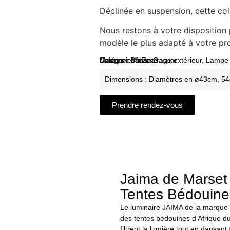
Déclinée en suspension, cette col
Nous restons à votre dispositio
modèle le plus adapté à votre pro
Marque : Marset
Designer : Joan Gaspar
Catégories :
Univers :
Bohème
Eclairage extérieur
,
Lampe 
Dimensions : Diamètres en ø43cm, 5
Prendre rendez-vous
Jaima de Marset 
Tentes Bédouine
Le luminaire JAIMA de la marque M
des tentes bédouines d’Afrique du 
filtrent la lumière tout en dansan