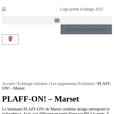
Rendez-vous Showroom
0
Accueil
/
Eclairage extérieur
/
Les suspensions d'extérieur
/ PLAFF-
ON! – Marset
PLAFF-ON! – Marset
Le luminaire PLAFF-ON! de Marset combine design intemporel et
polyvalence. Avec son diffuseur en verre blanc soufflé à la main, il